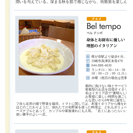
潤いを与えている。深まる秋を肌で感じながら、街散策を楽しんで
梶が谷駅より徒歩4 分。高
川崎市高津区末長478
044-888-4630
ランチ11：30～14：30（L
18：00～21：00（L.O.）
水曜（祝日の場合は営業し
都内に負けない味とサービスが
密着型のお店を目指すイタリア
名はイタリア語で“素晴らしい時
お客様に楽しい時間を過ごして
んな思いから6年前に誕生した
フ自ら近所の畑で野菜を栽培。トマトに関しては、本場イタリアから種をわざ
ほどのこだわりようだ。採れたての旬野菜を使った料理は、どれもボリューム
ーズナブルとあって、カップルや家族連れにも人気。「近くにあったらいいな
使い勝手のよい一店。