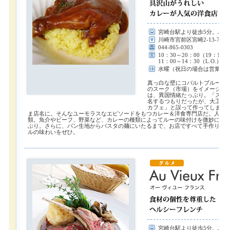
宮崎台駅より徒歩5分。JA
川崎市宮前区宮崎2-13-7 THE
044-865-0303
10：30～20：00（19：15
11：00～14：30（L.O.）
水曜（祝日の場合は営業）
真っ白な壁にコバルトブルーの
のスーク（市場）をイメージし
は、異国情緒たっぷり。「スー
名するつもりだったが、大工が
カフェ」と誤って作ってしまい
ま店名に。そんなユーモラスなエピソードをもつカレー＆洋食専門店だ。人気の
類。魚介やビーフ、野菜など、カレーの種類によってルーの味付けを微妙に変
ぶり。さらに、パン生地からパスタの麺にいたるまで、お店ですべて手作り。
ルの味わいをぜひ。
宮崎台駅より徒歩5分。JA