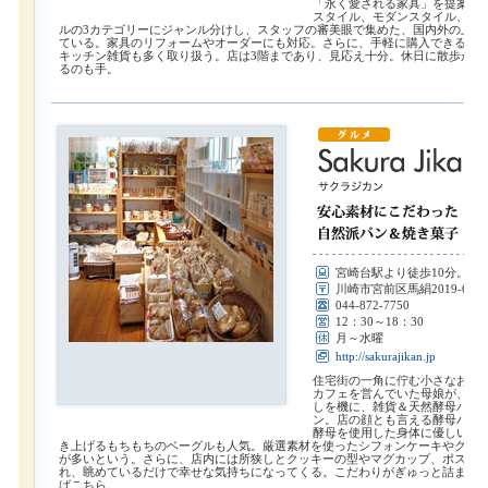
「永く愛される家具」を提案。
スタイル、モダンスタイル、ナ
ルの3カテゴリーにジャンル分けし、スタッフの審美眼で集めた、国内外の上質
ている。家具のリフォームやオーダーにも対応。さらに、手軽に購入できるイ
キッチン雑貨も多く取り扱う。店は3階まであり、見応え十分。休日に散歩がて
るのも手。
宮崎台駅より徒歩10分。尻
川崎市宮前区馬絹2019-6
044-872-7750
12：30～18：30
月～水曜
http://sakurajikan.jp
住宅街の一角に佇む小さなお店
カフェを営んでいた母娘が、宮
しを機に、雑貨＆天然酵母パン
ン。店の顔とも言える酵母パン
酵母を使用した身体に優しい一
き上げるもちもちのベーグルも人気。厳選素材を使ったシフォンケーキやクッ
が多いという。さらに、店内には所狭しとクッキーの型やマグカップ、ポスト
れ、眺めているだけで幸せな気持ちになってくる。こだわりがぎゅっと詰まっ
ばこちら。