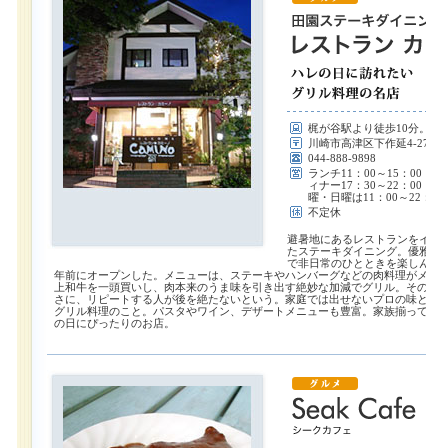
梶が谷駅より徒歩10分。身
川崎市高津区下作延4-27-1
044-888-9898
ランチ11：00～15：00（14
ィナー17：30～22：00（21
曜・日曜は11：00～22：0
不定休
避暑地にあるレストランをイメ
たステーキダイニング。優雅な
で非日常のひとときを楽しんでも
年前にオープンした。メニューは、ステーキやハンバーグなどの肉料理がメイ
上和牛を一頭買いし、肉本来のうま味を引き出す絶妙な加減でグリル。その唯
さに、リピートする人が後を絶たないという。家庭では出せないプロの味とは
グリル料理のこと。パスタやワイン、デザートメニューも豊富。家族揃って出
の日にぴったりのお店。