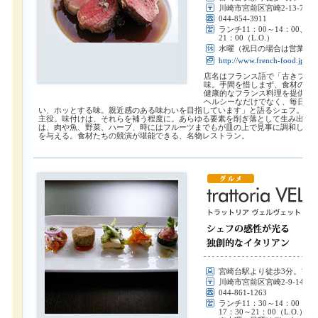
川崎市宮前区宮崎2-13-7 THE
044-854-3911
ランチ11：00～14：00、デ
21：00（L.O.）
水曜（祝日の場合は営業し
http://www.french-food.jp
店名はフランス語で「古きフラ
味。手間を惜しまず、食材の個
健康的なフランス料理を提供し
ヘルシーなだけでなく、毎日食
い、ホッとする味。親近感のある味わいを目指しています」と語るシェフ。あ
主役。味付けは、それらを補う程度に。あらゆる要素を削ぎ落として生み出さ
は、肉や魚、野菜、ハーブ、時にはフルーツまでもが皿の上で見事に調和し、
を与える。食材たちの競演が堪能できる、名物レストラン。
宮崎台駅より徒歩3分。ファ
川崎市宮前区宮崎2-9-14-2F
044-861-1263
ランチ11：30～14：00（L
17：30～21：00（L.O.）