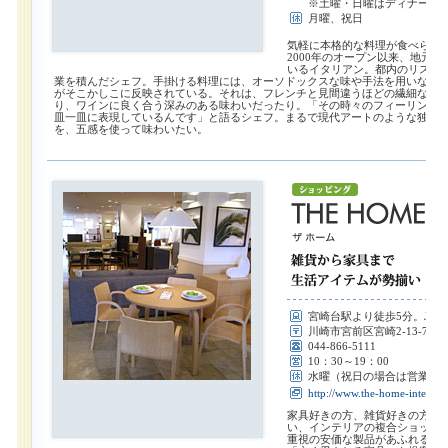
※土曜・日曜はディナーの
月曜、祝日
気軽に本格的な料理が食べられ
2000年のオープン以来、地元
いるイタリアン。都内のリスト
業を積んだシェフ。手掛ける料理には、オーソドックスな味や手法を用いなが
がそこかしこに反映されている。それは、フレンチと見間違うほどの繊細な盛
り、ワインに良く合う深みのある味わいだったり。「その時々のフィーリング
皿一皿に表現しているんです」と語るシェフ。まるで現代アートのような独創
を、五感を使って味わいたい。
宮崎台駅より徒歩5分。JA
川崎市宮前区宮崎2-13-7
044-866-5111
10：30～19：00
水曜（祝日の場合は営業）
http://www.the-home-interior.
家具好きの方、雑貨好きの方に
い、インテリアの複合ショップ
重視の安価な製品があふれる昨