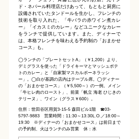
ド・ネパール料理店だけあって、もともと厨房に
設備されていたタンドールを生かし、フレンチの
技術を取り入れた、「牛バラの赤ワイン煮カレ
ー」「イカスミのカレー」などユニークなカレー
をランチで提供しています。また、ディナーで
は、本格フレンチを味わえる予約制の「おまかせ
コース」も。
◯ランチの「プレートセットA」（￥1,200）より、
デミグラスを使った「ドライキーマとマッシュポテ
トのカレー」と「自家製マスカルポーネラッシ
ー」。◯白が基調の店内はテーブル席。◯ディナー
の「おまかせコース」（￥5,500～）の一例。メイン
「牛ヒレ肉のロースト」、前菜「帆立 海老 ひじきの
テリーヌ」、ワイン（グラス￥600）。
住所：世田谷区用賀3-15-5 森田ビル1階 ☎03-
5797-9883 営業時間：11:30～13:30L.O.／18:00～
19:30 ※ディナーの「おまかせコース」は前日まで
の予約制、火はランチのみ営業 休：水