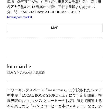
広場 ②三茶PLAYs 住所：①世田谷区太子堂2-17-1 ②世田
谷区太子堂4-23-13 遊楽ビル2階 三軒茶屋駅より徒歩1～2
分 問：SANCHA HAVE A GOOOD MA RKET!!!
haveagood.market
MAP
kita.marche
◎みなとみらい線／馬車道
コワーキングスペース「mass×mass」に併設されたシェア
型本屋「LOCAL BOOK STORE kita.」にて不定期開催。横
浜界隈のおいしいパンとコーヒーのお店に加えて関連する
本を楽しめる「パンとコーヒーと本のマルシェ」など、多