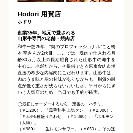
Hodori 用賀店
ホドリ
創業35年。地元で愛される
山形牛専門の老舗・焼肉店
和牛一筋25年、“肉のプロフェッショナル”こと橋
本 宰さんが2代目。ここでは、塊肉で仕入れる月
齢30カ月以上の長期肥育された山形牛の雌牛を
中心に、老舗だからこそ提供できる東京食肉市場
直送の希少な内臓肉にこだわります。山形牛は、
肉のうま味と脂の甘味がありながらも、脂質の融
点が低く重さが残らないおいしさ。平日からにぎ
わう人気店のため、当日でも予約が確実。
◯最初にオーダーするなら、定番の「ハラミ」
（￥1,280）、「黒毛和牛 上塩タン」（￥2,380）、
「キムチ5種盛り合わせ」（￥1,380）、「ホルモン
（大腸）」
（￥980）、「生レモンサワー」（￥650）。そのほ