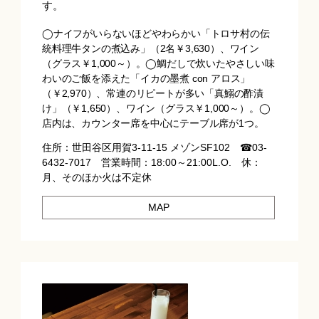
す。
◯ナイフがいらないほどやわらかい「トロサ村の伝
統料理牛タンの煮込み」（2名￥3,630）、ワイン
（グラス￥1,000～）。◯鯛だしで炊いたやさしい味
わいのご飯を添えた「イカの墨煮 con アロス」
（￥2,970）、常連のリピートが多い「真鰯の酢漬
け」（￥1,650）、ワイン（グラス￥1,000～）。◯
店内は、カウンター席を中心にテーブル席が1つ。
住所：世田谷区用賀3-11-15 メゾンSF102 ☎03-
6432-7017 営業時間：18:00～21:00L.O. 休：
月、そのほか火は不定休
MAP