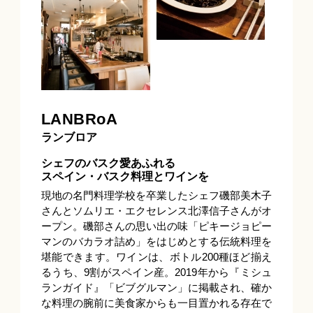
LANBRoA
ランブロア
シェフのバスク愛あふれる
スペイン・バスク料理とワインを
現地の名門料理学校を卒業したシェフ磯部美木子
さんとソムリエ・エクセレンス北澤信子さんがオ
ープン。磯部さんの思い出の味「ピキージョピー
マンのバカラオ詰め」をはじめとする伝統料理を
堪能できます。ワインは、ボトル200種ほど揃え
るうち、9割がスペイン産。2019年から『ミシュ
ランガイド』「ビブグルマン」に掲載され、確か
な料理の腕前に美食家からも一目置かれる存在で